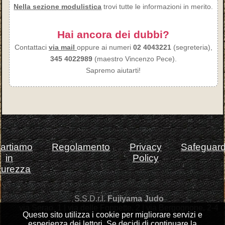
Nella sezione modulistica
trovi tutte le informazioni in merito.
Hai ancora dei dubbi?
Contattaci
via mail
oppure ai numeri
02 4043221
(segreteria),
345 4022989
(maestro Vincenzo Pece).
Sapremo aiutarti!
artiamo
Regolamento
Privacy
Safeguard
in
Policy
curezza
S.S.D.r.l.
Fujiyama Judo
via Serao, 1 | via delle Foppette, 2 | via Bergognone, 2-4
Questo sito utilizza i cookie per migliorare servizi e
esperienza dei lettori. Se decidi di continuare la